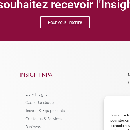
ouhaitez recevoir l'Insi
Pour vous inscrire
INSIGHT NPA
M
C
Daily Insight
T
Cadre Juridique
Techno & Equipements
Pour offrir l
Contenus & Services
pour stocker 
technologies
Business