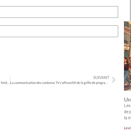
SUIVANT
Amazon Prime Video : un catalogue fourni mais une accessibilité limitée des contenus
La communication des contenus TV s’affranchit de la grille de programmation
Un 
Les
de p
la 
Lire 