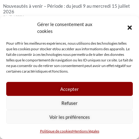
Nouveautés à venir – Période : du jeudi 9 au mercredi 15 juillet
2026
9 juillet 2026
Gérer le consentement aux
Lire la suite »
cookies
[INSIGHT NPA] 12,5 Mds heures visionnées au 2e trimestre par
les chaînes de la TNT, et une baisse qui confirme son
Pour offrir les meilleures expériences, nous utilisons des technologies telles
ralentissement
que les cookies pour stocker et/ou accéder aux informations des appareils. Le
9 juillet 2026
fait de consentir à ces technologies nous permettra de traiter des données
telles que le comportement de navigation ou les ID uniques sur ce site. Le fait de
Lire la suite »
ne pas consentir ou de retirer son consentement peut avoir un effet négatif sur
certaines caractéristiques et fonctions.
[INSIGHT NPA] FAST T2 2026 : 400 chaînes francophones,
Amazon Prime Video continue d’étoffer son catalogue FAST/AVoD
9 juillet 2026
Accepter
Lire la suite »
Refuser
Le décret imposant aux SMAD par abonnement des
investissements dans les genres audiovisuels est-il illégal ?
Voir les préférences
9 juillet 2026
Lire la suite »
Politique de cookies
Mentions légales
Nouveautés à venir – Période : du jeudi 2 au mercredi 8 juillet