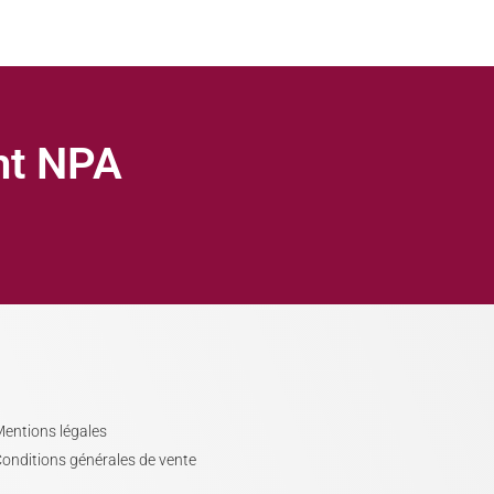
ght NPA
entions légales
onditions générales de vente