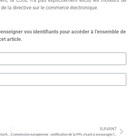
sent, la CJUE n’a pas explicitement exclu les moteurs de
 de la directive sur le commerce électronique.
renseigner vos identifiants pour accéder à l’ensemble de
cet article.
SUIVANT
DIGITALEUROPE : lettre conjointe avec 17 associations sur les priorités du DMA
Commission européenne : notification de la PPL visant à encourager l’usage du contrôle parental sur certains équipements et services vendus en France et permettant d’accéder à Internet