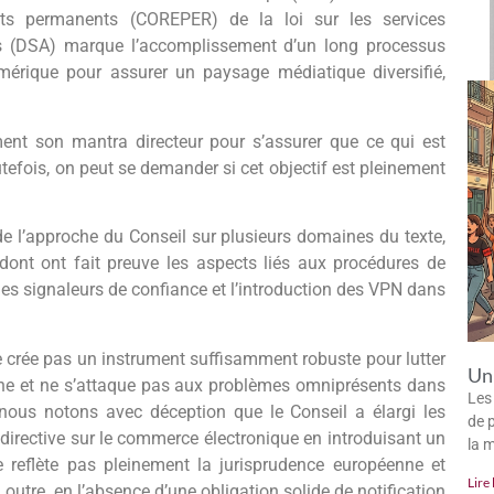
nts permanents (COREPER) de la loi sur les services
es (DSA) marque l’accomplissement d’un long processus
mérique pour assurer un paysage médiatique diversifié,
ent son mantra directeur pour s’assurer que ce qui est
Toutefois, on peut se demander si cet objectif est pleinement
de l’approche du Conseil sur plusieurs domaines du texte,
é dont ont fait preuve les aspects liés aux procédures de
 des signaleurs de confiance et l’introduction des VPN dans
e crée pas un instrument suffisamment robuste pour lutter
Un 
ligne et ne s’attaque pas aux problèmes omniprésents dans
Les
 nous notons avec déception que le Conseil a élargi les
de p
directive sur le commerce électronique en introduisant un
la 
 reflète pas pleinement la jurisprudence européenne et
Lire 
outre, en l’absence d’une obligation solide de notification