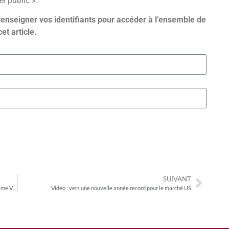
el public ».
renseigner vos identifiants pour accéder à l’ensemble de
cet article.
SUIVANT
VIDEOFUTUR, premier opérateur français à intégrer Amazon Prime Video sur sa Box
Vidéo : vers une nouvelle année record pour le marché US