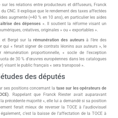
sur les relations entre producteurs et diffuseurs, Franck
s du CNC. Il explique que le rendement des taxes affectées
ides augmente (+40 % en 10 ans), en particulier les aides
aîtrise des dépenses
». Il soutient la réforme visant un
umériques, créatives, originales » ou « exportables ».
 et Bergé sur la
rémunération des auteurs
à l’ère des
 qui « ferait signer de contrats léonins aux auteurs », le
 rémunération proportionnelle, « socle de l’exception
 le quota de 30 % d’œuvres européennes dans les catalogues
) visant le public français « sera transposé ».
iétudes des députés
ur ses positions concernant la
taxe sur les opérateurs de
TOCE)
. Rappelant que Franck Riester avait auparavant
la précédente majorité », elle lui a demandé si sa position
rnement ferait mieux de reverser la TOCE à l’audiovisuel
également, c’est la baisse de l’affectation de la TOCE à