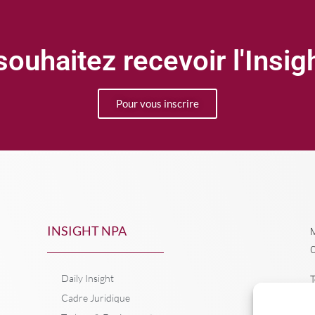
ouhaitez recevoir l'Insi
Pour vous inscrire
INSIGHT NPA
M
C
Daily Insight
T
Cadre Juridique