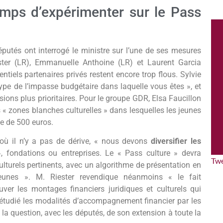
emps d’expérimenter sur le Pass
éputés ont interrogé le ministre sur l’une de ses mesures
uster (LR), Emmanuelle Anthoine (LR) et Laurent Garcia
iels partenaires privés restent encore trop flous. Sylvie
ype de l’impasse budgétaire dans laquelle vous êtes », et
ions plus prioritaires. Pour le groupe GDR, Elsa Faucillon
s « zones blanches culturelles » dans lesquelles les jeunes
pe de 500 euros.
où il n’y a pas de dérive, « nous devons
diversifier les
, fondations ou entreprises. Le « Pass culture » devra
Tw
ulturels pertinents, avec un algorithme de présentation en
jeunes ». M. Riester revendique néanmoins « le fait
uver les montages financiers juridiques et culturels qui
r étudié les modalités d’accompagnement financier par les
 la question, avec les députés, de son extension à toute la