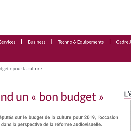
Services
Business
Techno & Equipements
Cadre 
get » pour la culture
end un « bon budget »
L'
éputés sur le budget de la culture pour 2019, l’occasion
s dans la perspective de la réforme audiovisuelle.