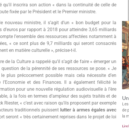
 qu’il inscrira son action « dans la continuité de celle de
ute fixée par le Président et le Premier ministre.
le nouveau ministre, il s’agit d’un « bon budget pour la
 d’euros par rapport à 2018 pour atteindre 3,65 milliards
n compte l’ensemble des ressources affectées notamment à
tées, « ce sont plus de 9,7 milliards qui seront consacrés
t en matière culturelle », précise-t-il.
tre de la Culture a rappelé qu’il s’agit de faire « émerger un
 question de la pérennité de ses ressources se pose. « Je
s le plus précocement possible mais cela nécessite d’en
e l’Economie et des Finances. Il a également félicité le
rmation pour une nouvelle régulation audiovisuelle à l’ère
ble, à la fois en termes d’ampleur des sujets traités et de
Un 
k Riester, « c’est avec raison qu’ils proposent par exemple
Les
acteurs traditionnels puissent
lutter à armes égales avec
de p
la 
 seront « très certainement reprises dans le projet de loi
Lire 