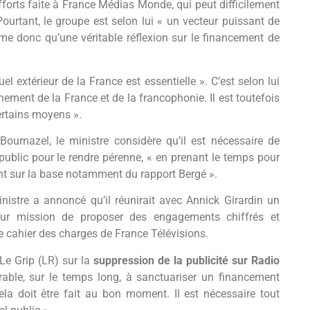
fforts faite à France Médias Monde, qui peut difficilement
urtant, le groupe est selon lui « un vecteur puissant de
ime donc qu’une véritable réflexion sur le financement de
el extérieur de la France est essentielle ». C’est selon lui
ement de la France et de la francophonie. Il est toutefois
ertains moyens ».
ournazel, le ministre considère qu’il est nécessaire de
 public pour le rendre pérenne, « en prenant le temps pour
t sur la base notamment du rapport Bergé ».
inistre a annoncé qu’il réunirait avec Annick Girardin un
our mission de proposer des engagements chiffrés et
e cahier des charges de France Télévisions.
Le Grip (LR) sur la
suppression de la publicité sur Radio
orable, sur le temps long, à sanctuariser un financement
ela doit être fait au bon moment. Il est nécessaire tout