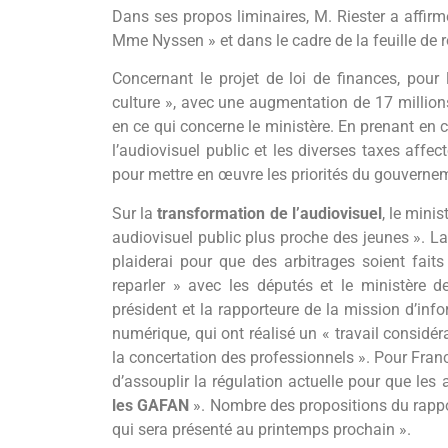
Dans ses propos liminaires, M. Riester a affirmé
Mme Nyssen » et dans le cadre de la feuille de ro
Concernant le projet de loi de finances, pour 
culture », avec une augmentation de 17 millions
en ce qui concerne le ministère. En prenant e
l’audiovisuel public et les diverses taxes affec
pour mettre en œuvre les priorités du gouvernemen
Sur la
transformation de l’audiovisuel
, le minis
audiovisuel public plus proche des jeunes ». La
plaiderai pour que des arbitrages soient fait
reparler » avec les députés et le ministère d
président et la rapporteure de la mission d’info
numérique, qui ont réalisé un « travail considéra
la concertation des professionnels ». Pour Franc
d’assouplir la régulation actuelle pour que les 
les GAFAN
». Nombre des propositions du rapport
qui sera présenté au printemps prochain ».