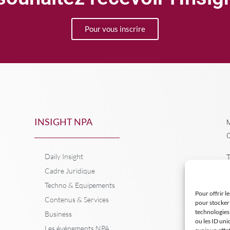
Pour vous inscrire
INSIGHT NPA
M
C
Daily Insight
T
Cadre Juridique
Techno & Equipements
Pour offrir l
Contenus & Services
pour stocker 
technologies
Business
ou les ID uni
Les événements NPA