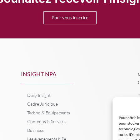
Pour vous inscrire
INSIGHT NPA
M
C
Daily Insight
T
Cadre Juridique
Techno & Equipements
Pour offrir l
Contenus & Services
pour stocker 
technologies
Business
ou les ID uni
Les événements NPA