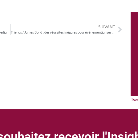
SUIVANT
Media
Friends / James Bond : des réussites inégales pour événementialiser Salto
Tw
ouhaitez recevoir l'Insi