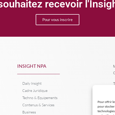
ouhaitez recevoir l'Insi
Pour vous inscrire
INSIGHT NPA
M
C
Daily Insight
T
Cadre Juridique
Techno & Equipements
Pour offrir l
Contenus & Services
pour stocker 
technologies
Business