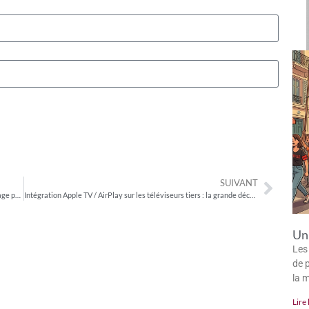
SUIVANT
Newfronts 2019 : de nouveaux programmes originaux et un ciblage publicitaire repensé
Intégration Apple TV / AirPlay sur les téléviseurs tiers : la grande déception
Un 
Les
de p
la 
Lire 