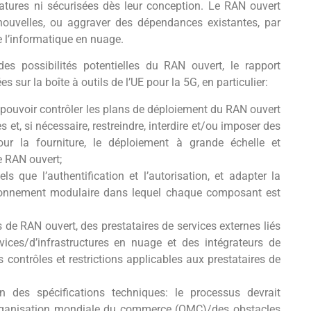
atures ni sécurisées dès leur conception. Le RAN ouvert
 nouvelles, ou aggraver des dépendances existantes, par
l’informatique en nuage.
 des possibilités potentielles du RAN ouvert, le rapport
ur la boîte à outils de l’UE pour la 5G, en particulier:
 pouvoir contrôler les plans de déploiement du RAN ouvert
 et, si nécessaire, restreindre, interdire et/ou imposer des
ur la fourniture, le déploiement à grande échelle et
e RAN ouvert;
ls que l’authentification et l’autorisation, et adapter la
ironnement modulaire dans lequel chaque composant est
s de RAN ouvert, des prestataires de services externes liés
ices/d’infrastructures en nuage et des intégrateurs de
s contrôles et restrictions applicables aux prestataires de
n des spécifications techniques: le processus devrait
’Organisation mondiale du commerce (OMC)/des obstacles