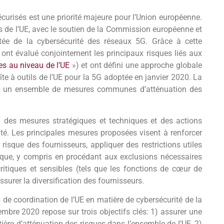
curisés est une priorité majeure pour l’Union européenne.
es de l’UE, avec le soutien de la Commission européenne et
tée de la cybersécurité des réseaux 5G. Grâce à cette
ont évalué conjointement les principaux risques liés aux
es au niveau de l’UE
») et ont défini une approche globale
îte à outils de l’UE pour la 5G adoptée en janvier 2020. La
de un ensemble de mesures communes d’atténuation des
d des mesures stratégiques et techniques et des actions
ité. Les principales mesures proposées visent à renforcer
 risque des fournisseurs, appliquer des restrictions utiles
que, y compris en procédant aux exclusions nécessaires
ritiques et sensibles (tels que les fonctions de cœur de
ssurer la diversification des fournisseurs.
 de coordination de l’UE en matière de cybersécurité de la
mbre 2020 repose sur trois objectifs clés: 1) assurer une
re d’atténuation des risques dans l’ensemble de l’UE, 2)