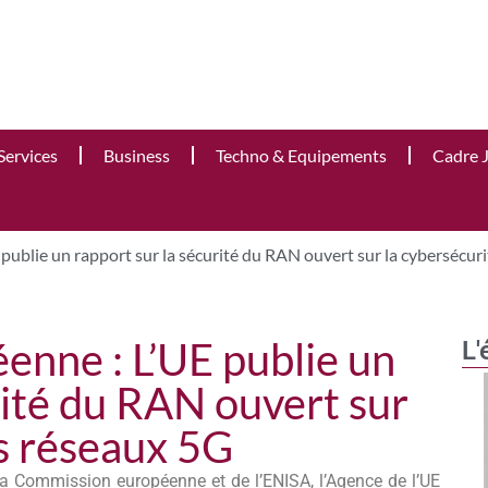
Services
Business
Techno & Equipements
Cadre 
ublie un rapport sur la sécurité du RAN ouvert sur la cybersécur
nne : L’UE publie un
L'
rité du RAN ouvert sur
es réseaux 5G
la Commission européenne et de l’ENISA, l’Agence de l’UE