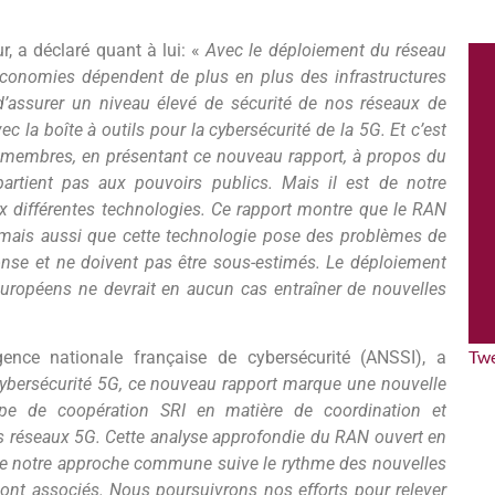
r, a déclaré quant à lui: «
Avec le déploiement du réseau
économies dépendent de plus en plus des infrastructures
d’assurer un niveau élevé de sécurité de nos réseaux de
 la boîte à outils pour la cybersécurité de la 5G. Et c’est
s membres, en présentant ce nouveau rapport, à propos du
artient pas aux pouvoirs publics. Mais il est de notre
ux différentes technologies. Ce rapport montre que le RAN
, mais aussi que cette technologie pose des problèmes de
onse et ne doivent pas être sous-estimés. Le déploiement
uropéens ne devrait en aucun cas entraîner de nouvelles
Tw
gence nationale française de cybersécurité (ANSSI), a
a cybersécurité 5G, ce nouveau rapport marque une nouvelle
upe de coopération SRI en matière de coordination et
os réseaux 5G. Cette analyse approfondie du RAN ouvert en
 que notre approche commune suive le rythme des nouvelles
ont associés. Nous poursuivrons nos efforts pour relever