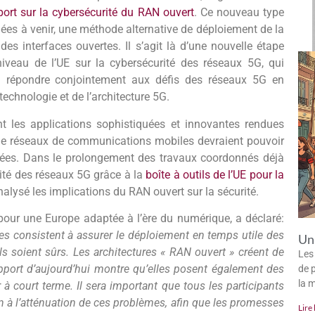
port sur la cybersécurité du RAN ouvert
. Ce nouveau type
nées à venir, une méthode alternative de déploiement de la
es interfaces ouvertes. Il s’agit là d’une nouvelle étape
veau de l’UE sur la cybersécurité des réseaux 5G, qui
à répondre conjointement aux défis des réseaux 5G en
 technologie et de l’architecture 5G.
ant les applications sophistiquées et innovantes rendues
s de réseaux de communications mobiles devraient pouvoir
evées. Dans le prolongement des travaux coordonnés déjà
rité des réseaux 5G grâce à la
boîte à outils de l’UE pour la
alysé les implications du RAN ouvert sur la sécurité.
 pour une Europe adaptée à l’ère du numérique, a déclaré:
es consistent à assurer le déploiement en temps utile des
Un 
ls soient sûrs. Les architectures « RAN ouvert » créent de
Les
apport d’aujourd’hui montre qu’elles posent également des
de p
la 
 à court terme. Il sera important que tous les participants
 à l’atténuation de ces problèmes, afin que les promesses
Lire 