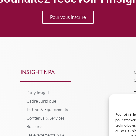
Pour vous inscrire
INSIGHT NPA
M
C
Daily Insight
T
Cadre Juridique
Techno & Equipements
Pour offrir l
Contenus & Services
pour stocker 
technologies
Business
ou les ID uni
Les événements NPA