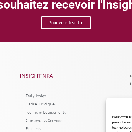
ouhaitez recevoir l'Insi
Pour vous inscrire
INSIGHT NPA
M
C
Daily Insight
T
Cadre Juridique
Techno & Equipements
Pour offrir l
Contenus & Services
pour stocker 
technologies
Business