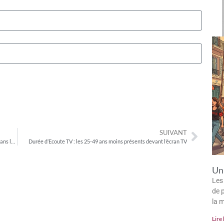
SUIVANT
Un partenariat technologique surprise entre Sony et Microsoft dans le jeu vidéo
Durée d’Ecoute TV : les 25-49 ans moins présents devant l’écran TV
Un 
Les
de p
la 
Lire 