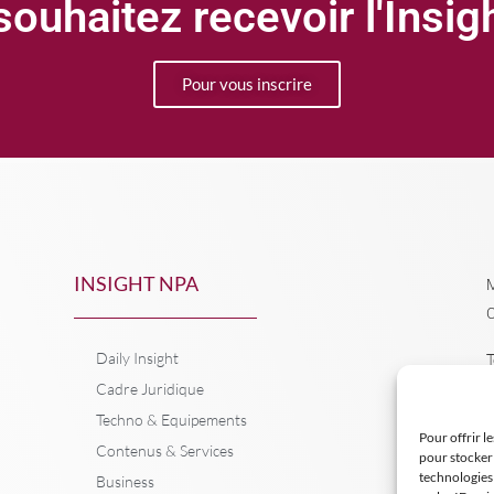
ouhaitez recevoir l'Insi
Pour vous inscrire
INSIGHT NPA
M
C
Daily Insight
T
Cadre Juridique
Techno & Equipements
Pour offrir l
Contenus & Services
pour stocker 
technologies
Business