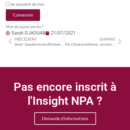
Se souvenir de moi
Connexion
Mot de passe perdu ?
Sarah DJAOUAB
21/07/2021
PRÉCÉDENT
SUIVANT
Sénat : Question écrite d’Évelyne Renaud-Garabedian (LR) sur les conditions d’accès au « pass culture »
PJL Climat et résilience : accord en CMP
Pas encore inscrit à
l'Insight NPA ?
Demande d'informations