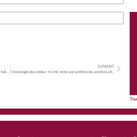
SUIVANT
Sénat : succès de la CMP sur le PJL climat et résilience, la France fait un pas de plus vers la transition bas-carbone et le respect de ses engagements internationaux
Chronologie des médias : le CNC tente une synthèse des positions afin de parvenir à un accord rapidement
Tw