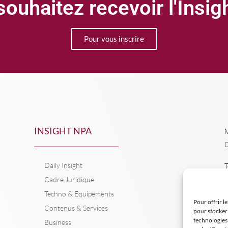
ouhaitez recevoir l'Insi
Pour vous inscrire
INSIGHT NPA
M
C
Daily Insight
T
Cadre Juridique
Techno & Equipements
Pour offrir l
Contenus & Services
pour stocker 
technologies
Business