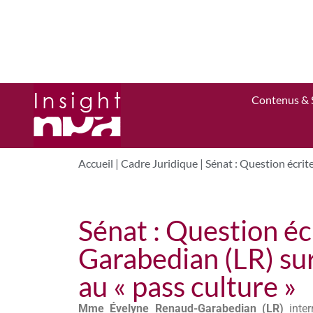
Contenus & 
Accueil
|
Cadre Juridique
|
Sénat : Question écrit
Sénat : Question é
Garabedian (LR) sur
au « pass culture »
Mme Évelyne Renaud-Garabedian (LR)
inter