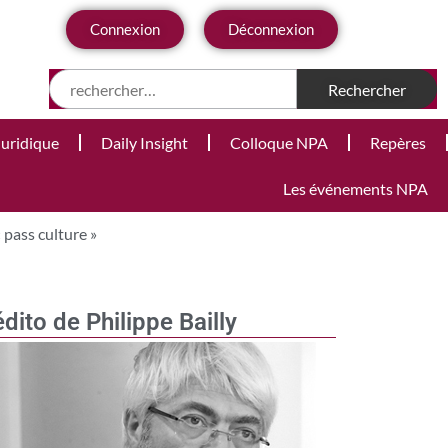
Connexion
Déconnexion
Juridique
Daily Insight
Colloque NPA
Repères
Les événements NPA
 pass culture »
édito de Philippe Bailly