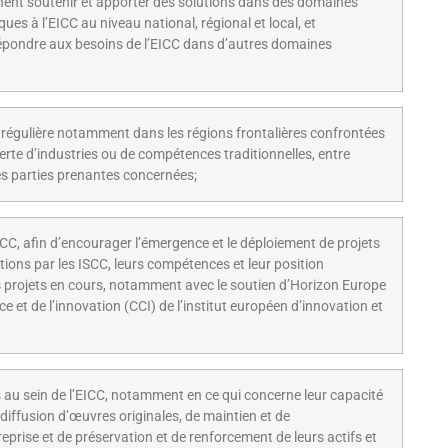
ennent soutenir et apporter des solutions dans des domaines
es à l’EICC au niveau national, régional et local, et
épondre aux besoins de l’EICC dans d’autres domaines
 régulière notamment dans les régions frontalières confrontées
rte d’industries ou de compétences traditionnelles, entre
les parties prenantes concernées;
ICC, afin d’encourager l’émergence et le déploiement de projets
tions par les ISCC, leurs compétences et leur position
les projets en cours, notamment avec le soutien d’Horizon Europe
et de l’innovation (CCI) de l’institut européen d’innovation et
 au sein de l’EICC, notamment en ce qui concerne leur capacité
diffusion d’œuvres originales, de maintien et de
prise et de préservation et de renforcement de leurs actifs et