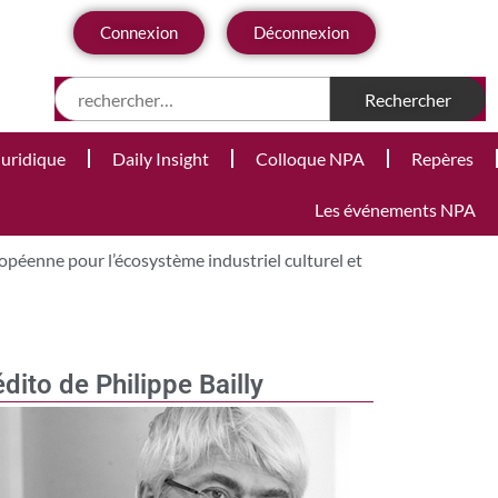
Connexion
Déconnexion
Juridique
Daily Insight
Colloque NPA
Repères
Les événements NPA
opéenne pour l’écosystème industriel culturel et
édito de Philippe Bailly